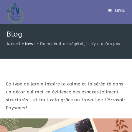
Skip
to
MENU
content
Blog
Accueil
»
News
»
Du minéral au végétal, il n’y a qu’un pas.
Ce type de jardin inspire le calme et la sérénité dans
un décor qui met en évidence des espaces joliment
structurés….et tout cela grâce au travail de L’Arrosoir
Paysager!