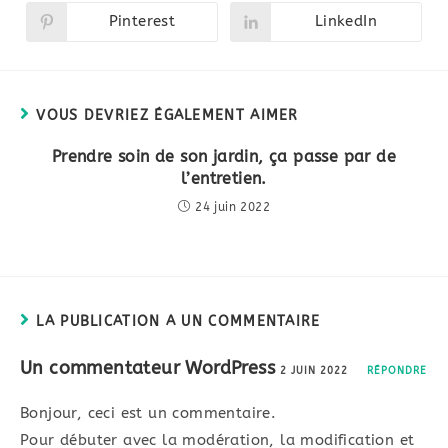
une
une
autre
autre
Pinterest
LinkedIn
Ouvrir
Ouvrir
fenêtre
fenêtre
dans
dans
une
une
autre
autre
fenêtre
fenêtre
VOUS DEVRIEZ ÉGALEMENT AIMER
Prendre soin de son jardin, ça passe par de
l’entretien.
24 juin 2022
LA PUBLICATION A UN COMMENTAIRE
Un commentateur WordPress
2 JUIN 2022
RÉPONDRE
Bonjour, ceci est un commentaire.
Pour débuter avec la modération, la modification et