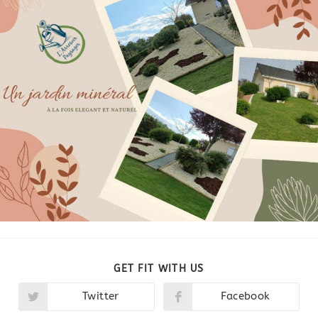
PARTAGER
GET FIT WITH US
CE
CONTENU
Twitter
Facebook
Ouvrir
Ouvrir
dans
dans